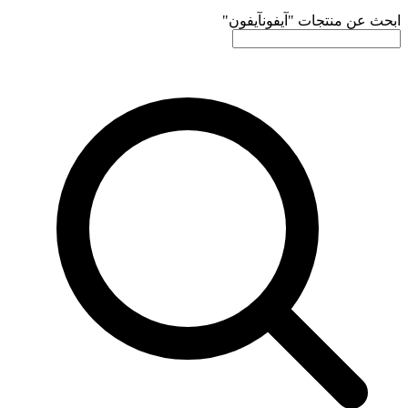
ابحث عن منتجات "
آيفون
آيفون
"